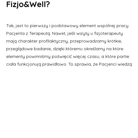
Fizjo&Well?
Tak, jest to pierwszy i podstawowy element wspólnej pracy
Pacjenta z Terapeutą. Nawet, jeśli wizyty u fizjoterapeuty
mają charakter profilaktyczny, przeprowadzamy krótkie,
przeglądowe badanie, dzięki któremu określamy na które
elementy powinniśmy poświęcić więcej czasu, a które partie
ciała funkcjonują prawidłowo. To sprawia, że Pacjenci wiedzą
jaki jest cel ich wizyt i nad czym pracujemy.
Jeśli nie wiesz co Ci dolega, chciałbyś „nazwać” swoje
dolegliwości, a nie tylko tłumaczyć swój ból kręgosłupa
siedzącym trybem życia – przyjdź do Fizjo&Well.
Porozmawiamy, zbadamy Cię i wytłumaczymy jakie procesy
dzieją się w Twoim ciele i co sprawia, że niechciany ból
towarzyszy Ci na co dzień.