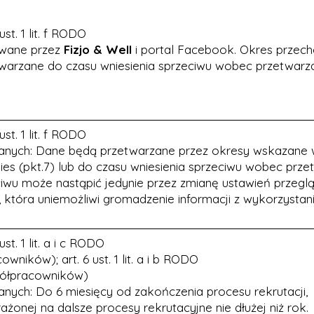
st. 1 lit. f RODO
owane przez
Fizjo & Well
i portal Facebook. Okres przec
warzane do czasu wniesienia sprzeciwu wobec przetwarz
st. 1 lit. f RODO
anych: Dane będą przetwarzane przez okresy wskazane 
es (pkt.7) lub do czasu wniesienia sprzeciwu wobec prze
iwu może nastąpić jedynie przez zmianę ustawień przeglą
która uniemożliwi gromadzenie informacji z wykorzystan
st. 1 lit. a i c RODO
ników); art. 6 ust. 1 lit. a i b RODO
półpracowników)
ych: Do 6 miesięcy od zakończenia procesu rekrutacji,
onej na dalsze procesy rekrutacyjne nie dłużej niż rok.