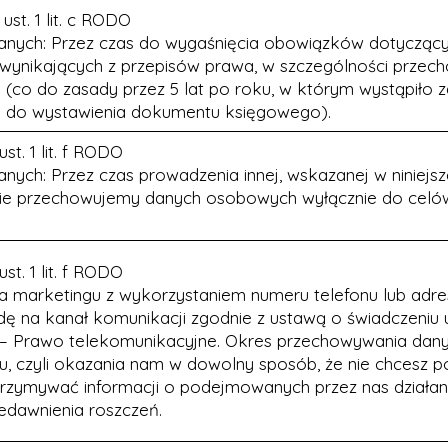
ust. 1 lit. c RODO
nych: Przez czas do wygaśnięcia obowiązków dotycząc
wynikających z przepisów prawa, w szczególności przec
co do zasady przez 5 lat po roku, w którym wystąpiło z
o do wystawienia dokumentu księgowego).
st. 1 lit. f RODO
ych: Przez czas prowadzenia innej, wskazanej w niniejsze
 Nie przechowujemy danych osobowych wyłącznie do celó
st. 1 lit. f RODO
 marketingu z wykorzystaniem numeru telefonu lub adre
dę na kanał komunikacji zgodnie z ustawą o świadczeniu 
ą – Prawo telekomunikacyjne. Okres przechowywania dan
wu, czyli okazania nam w dowolny sposób, że nie chcesz 
trzymywać informacji o podejmowanych przez nas działan
edawnienia roszczeń.