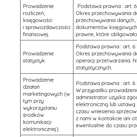
Prowadzenie
Podstawa prawna : art. 6 
rozliczeń,
Okres przechowywania da
księgowości
przechowywania danych, 
i sprawozdawczości
dokumentów księgowych (
finansowej.
prawne, które obligował
Podstawa prawna : art. 6 u
Prowadzenie
Okres przechowywania dan
statystyk
operacji przetwarzania.
statystycznych.
Prowadzenie
Podstawa prawna : art. 6 u
działań
W przypadku prowadzenia
marketingowych (w
administrator uzyska zgo
tym przy
elektroniczną lub ustaw
wykorzystaniu
czasu wniesienia sprzeci
środków
z nami w kontakcie ani o
komunikacji
ewentualnie do czasu prz
elektronicznej).