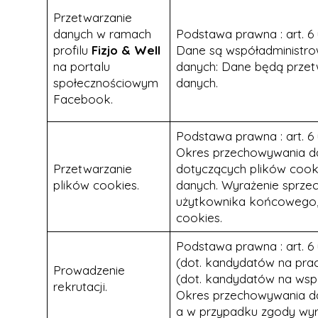
Przetwarzanie
danych w ramach
Podstawa prawna : art. 6 u
profilu
Fizjo & Well
Dane są współadministr
na portalu
danych: Dane będą przet
społecznościowym
danych.
Facebook.
Podstawa prawna : art. 6 u
Okres przechowywania d
Przetwarzanie
dotyczących plików cooki
plików cookies.
danych. Wyrażenie sprzec
użytkownika końcowego, 
cookies.
Podstawa prawna : art. 6 u
(dot. kandydatów na pracow
Prowadzenie
(dot. kandydatów na ws
rekrutacji.
Okres przechowywania dan
a w przypadku zgody wyraż