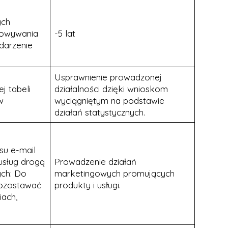
ych
howywania
-5 lat
darzenie
Usprawnienie prowadzonej
j tabeli
działalności dzięki wnioskom
w
wyciągniętym na podstawie
działań statystycznych.
su e-mail
usług drogą
Prowadzenie działań
ych: Do
marketingowych promujących
pozostawać
produkty i usługi.
iach,