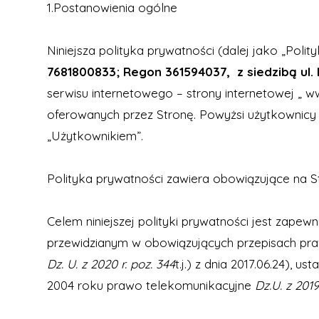
1.Postanowienia ogólne
Niniejsza polityka prywatności (dalej jako „Pol
7681800833; Regon 361594037, z siedzibą ul. 
serwisu internetowego – strony internetowej „
ww
oferowanych przez Stronę. Powyżsi użytkownicy d
„Użytkownikiem”.
Polityka prywatności zawiera obowiązujące na S
Celem niniejszej polityki prywatności jest zap
przewidzianym w obowiązujących przepisach prawa
Dz. U. z 2020 r. poz. 344
t.j.) z dnia 2017.06.24), 
2004 roku prawo telekomunikacyjne
Dz.U. z 2019